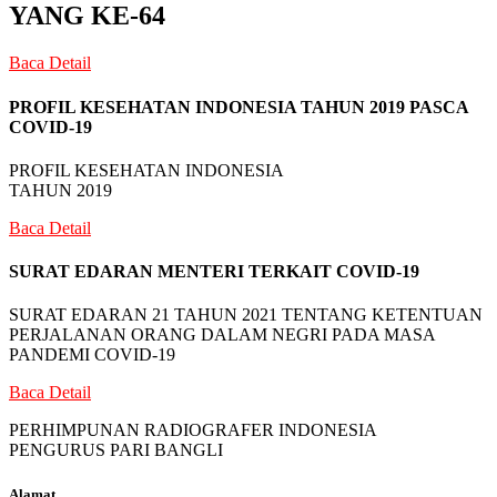
YANG KE-64
Baca Detail
PROFIL KESEHATAN INDONESIA TAHUN 2019 PASCA
COVID-19
PROFIL KESEHATAN INDONESIA
TAHUN 2019
Baca Detail
SURAT EDARAN MENTERI TERKAIT COVID-19
SURAT EDARAN 21 TAHUN 2021 TENTANG KETENTUAN
PERJALANAN ORANG DALAM NEGRI PADA MASA
PANDEMI COVID-19
Baca Detail
PERHIMPUNAN RADIOGRAFER INDONESIA
PENGURUS PARI BANGLI
Alamat