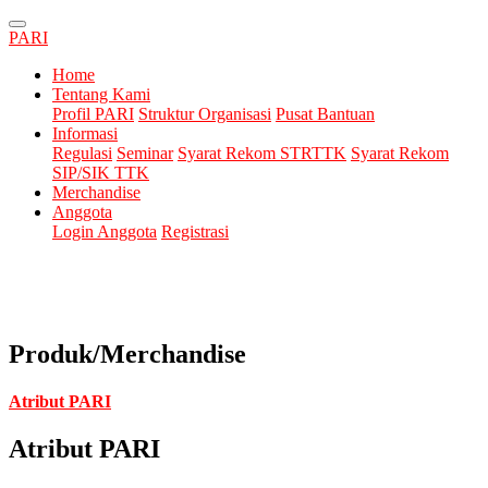
PARI
Home
Tentang Kami
Profil PARI
Struktur Organisasi
Pusat Bantuan
Informasi
Regulasi
Seminar
Syarat Rekom STRTTK
Syarat Rekom
SIP/SIK TTK
Merchandise
Anggota
Login Anggota
Registrasi
Produk/Merchandise
Atribut PARI
Atribut PARI