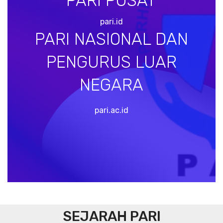
PARI PUSAT
pari.id
PARI NASIONAL DAN
PENGURUS LUAR
Previous
Nex
NEGARA
pari.ac.id
SEJARAH PARI