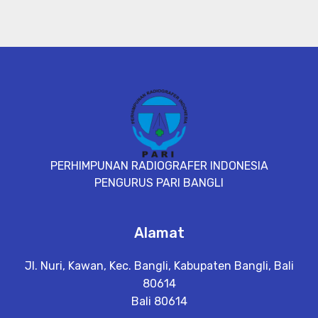
PERHIMPUNAN RADIOGRAFER INDONESIA
PENGURUS PARI BANGLI
Alamat
Jl. Nuri, Kawan, Kec. Bangli, Kabupaten Bangli, Bali
80614
Bali 80614